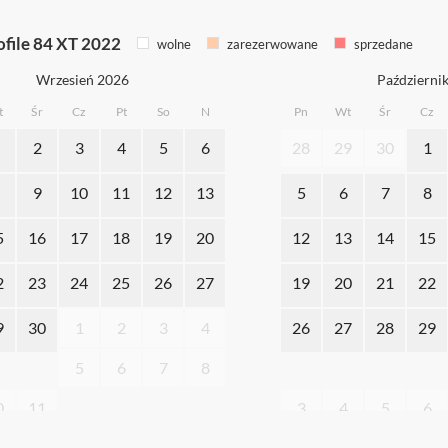
ofile 84 XT 2022
wolne
zarezerwowane
sprzedane
Wrzesień 2026
Październi
t
Śr
Cz
Pt
So
N
Pn
Wt
Śr
Cz
2
3
4
5
6
28
29
30
1
9
10
11
12
13
5
6
7
8
5
16
17
18
19
20
12
13
14
15
2
23
24
25
26
27
19
20
21
22
9
30
1
2
3
4
26
27
28
29
5
6
7
8
0
11
3
4
5
6