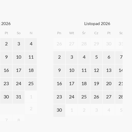
k 2026
Listopad 2026
Pt
So
N
Pn
Wt
Śr
Cz
Pt
So
2
3
4
26
27
28
29
30
31
9
10
11
2
3
4
5
6
7
16
17
18
9
10
11
12
13
14
23
24
25
16
17
18
19
20
21
30
31
1
23
24
25
26
27
28
2
30
1
2
3
4
5
7
8